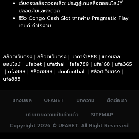
เว็บตรงสล็อตวอลเล็ต: ประตูสู่เกมสล็อตออนไลน์ที่
ปลอดภัยและสะดวก
รีวิว Congo Cash Slot จากค่าย Pragmatic Play
เกมดี กำไรงาม
สล็อตเว็บตรง
｜
สล็อตเว็บตรง
｜
บาคาร่า888
｜
แทงบอล
ออนไลน์
｜
ufabet
｜
ufathai
｜
fafa789
｜
ufa168
｜
ufa365
｜
ufa888
｜
สล็อต888
｜
doofootball
｜
สล็อตเว็บตรง
｜
ufa888
｜
แทงบอล
UFABET
บทความ
ติดต่อเรา
นโยบายความเป็นส่วนตัว
SITEMAP
Copyright 2026 © UFABET. All Right Reserved.