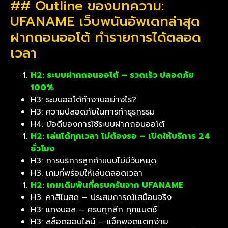
## Outline ของบทความ:
UFANAME เว็บพนันอัพเดทล่าสุด
ฝากถอนออโต้ ทำรายการได้ตลอด
เวลา
H2: ระบบฝากถอนออโต้ – รวดเร็ว ปลอดภัย
100%
H3: ระบบออโต้ทำงานอย่างไร?
H3: ความปลอดภัยในการทำธุรกรรม
H4: ข้อดีของการใช้ระบบฝากถอนออโต้
H2: เล่นได้ทุกเวลา ไม่ต้องรอ – เปิดให้บริการ 24
ชั่วโมง
H3: การบริการลูกค้าแบบไม่มีวันหยุด
H3: เกมที่พร้อมให้เล่นตลอดเวลา
H2: เกมเดิมพันที่ครบครันจาก UFANAME
H3: คาสิโนสด – ประสบการณ์เสมือนจริง
H3: แทงบอล – ครบทุกลีก ทุกแมตช์
H3: สล็อตออนไลน์ – แจ็คพอตแตกง่าย