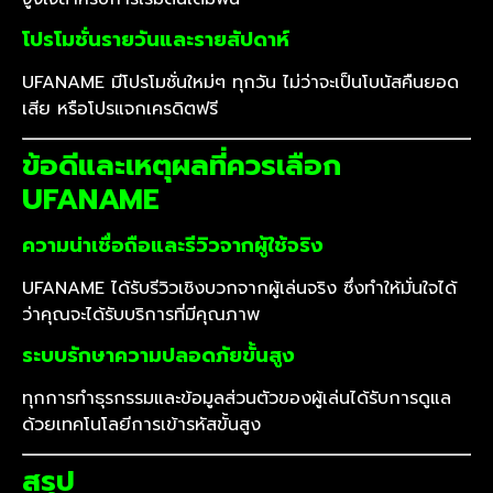
โปรโมชั่นรายวันและรายสัปดาห์
UFANAME มีโปรโมชั่นใหม่ๆ ทุกวัน ไม่ว่าจะเป็นโบนัสคืนยอด
เสีย หรือโปรแจกเครดิตฟรี
ข้อดีและเหตุผลที่ควรเลือก
UFANAME
ความน่าเชื่อถือและรีวิวจากผู้ใช้จริง
UFANAME ได้รับรีวิวเชิงบวกจากผู้เล่นจริง ซึ่งทำให้มั่นใจได้
ว่าคุณจะได้รับบริการที่มีคุณภาพ
ระบบรักษาความปลอดภัยขั้นสูง
ทุกการทำธุรกรรมและข้อมูลส่วนตัวของผู้เล่นได้รับการดูแล
ด้วยเทคโนโลยีการเข้ารหัสขั้นสูง
สรุป