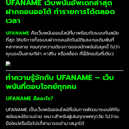
UFANAME เว็บพนันอัพเดทล่าสุด
ฝากถอนออโต้ ทำรายการได้ตลอด
เวลา
UFANAME
คือเว็บพนันออนไลน์ที่มาพร้อมกับระบบทันสมัย
ที่สุด ให้บริการทั้งระบบฝากถอนอัตโนมัติและเกมเดิมพันที่
หลากหลาย ครบทุกความต้องการของนักพนันในยุคนี้ ไม่ว่า
คุณจะเป็นสายกีฬา คาสิโน หรือสล็อต ที่นี่มีครบในที่เดียว
ทำความรู้จักกับ UFANAME – เว็บ
พนันที่ตอบโจทย์ทุกคน
UFANAME คืออะไร?
UFANAME เป็นเว็บพนันออนไลน์ที่เน้นการพัฒนาระบบให้ทัน
สมัยและใช้งานง่าย เหมาะสำหรับผู้เล่นทุกเพศทุกวัย ไม่ว่าจะ
มือใหม่หรือมือโปรก็สามารถเข้ามาสนุกได้