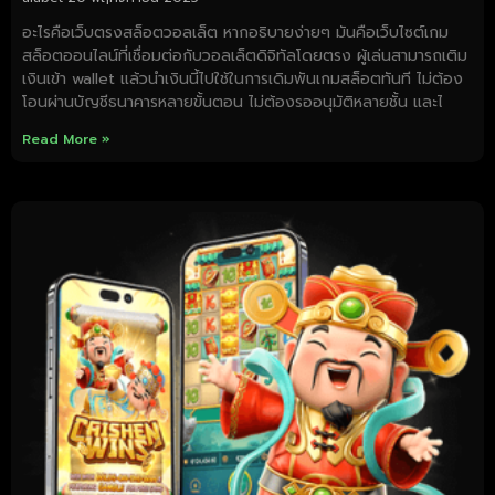
อะไรคือเว็บตรงสล็อตวอลเล็ต หากอธิบายง่ายๆ มันคือเว็บไซต์เกม
สล็อตออนไลน์ที่เชื่อมต่อกับวอลเล็ตดิจิทัลโดยตรง ผู้เล่นสามารถเติม
เงินเข้า wallet แล้วนำเงินนี้ไปใช้ในการเดิมพันเกมสล็อตทันที ไม่ต้อง
โอนผ่านบัญชีธนาคารหลายขั้นตอน ไม่ต้องรออนุมัติหลายชั้น และไ
Read More »