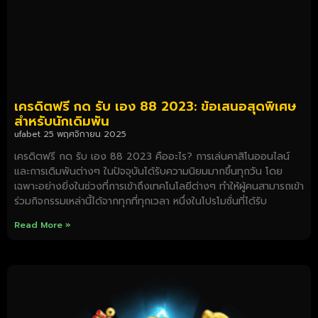
เครดิตฟรี กด รับ เอง 88 2023: ข้อเสนอสุดพิเศษ
สำหรับนักเดิมพัน
ufabet
25 พฤศจิกายน 2025
เครดิตฟรี กด รับ เอง 88 2023 คืออะไร? การเล่นคาสิโนออนไลน์
และการเดิมพันต่างๆ ในปัจจุบันได้รับความนิยมมากขึ้นทุกวัน โดย
เฉพาะอย่างยิ่งในช่วงที่การเข้าถึงเทคโนโลยีต่างๆ ทำให้ผู้คนสามารถเข้า
ร่วมกิจกรรมเหล่านี้ได้จากทุกที่ทุกเวลา หนึ่งในโปรโมชั่นที่ได้รับ
Read More »