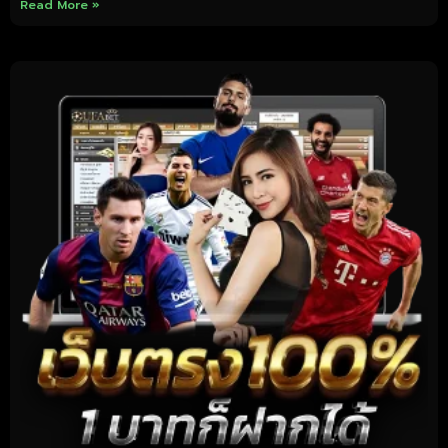
Read More »