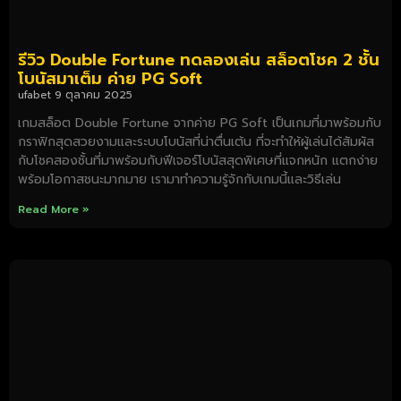
รีวิว Double Fortune ทดลองเล่น สล็อตโชค 2 ชั้น
โบนัสมาเต็ม ค่าย PG Soft
ufabet
9 ตุลาคม 2025
เกมสล็อต Double Fortune จากค่าย PG Soft เป็นเกมที่มาพร้อมกับ
กราฟิกสุดสวยงามและระบบโบนัสที่น่าตื่นเต้น ที่จะทำให้ผู้เล่นได้สัมผัส
กับโชคสองชั้นที่มาพร้อมกับฟีเจอร์โบนัสสุดพิเศษที่แจกหนัก แตกง่าย
พร้อมโอกาสชนะมากมาย เรามาทำความรู้จักกับเกมนี้และวิธีเล่น
Read More »