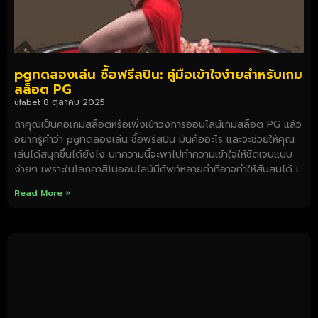
pgทดลองเล่น ซื้อฟรีสปิน: คู่มือเข้าใจง่ายสำหรับเกม
สล็อต PG
ufabet
8 ตุลาคม 2025
ถ้าคุณเป็นคอเกมสล็อตหรือเพิ่งเข้าวงการออนไลน์เกมสล็อต PG แล้ว
อยากรู้คำว่า pgทดลองเล่น ซื้อฟรีสปิน มันคืออะไร และจะช่วยให้คุณ
เล่นได้สนุกขึ้นได้ยังไง บทความนี้จะพาไปทำความเข้าใจให้ชัดเจนแบบ
ง่ายๆ เพราะในโลกคาสิโนออนไลน์มีศัพท์หลายคำที่อาจทำให้สับสนได้ เ
Read More »