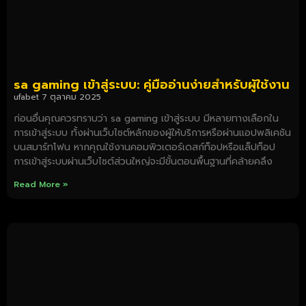
sa gaming เข้าสู่ระบบ: คู่มืออ่านง่ายสำหรับผู้ใช้งาน
ufabet
7 ตุลาคม 2025
ก่อนอื่นคุณควรทราบว่า sa gaming เข้าสู่ระบบ มีหลายทางเลือกใน
การเข้าสู่ระบบ ทั้งผ่านเว็บไซต์หลักของผู้ให้บริการหรือผ่านแอปพลิเคชัน
บนสมาร์ทโฟน หากคุณใช้งานคอมพิวเตอร์เดสก์ท็อปหรือแล็ปท็อป
การเข้าสู่ระบบผ่านเว็บไซต์ส่วนใหญ่จะมีขั้นตอนพื้นฐานที่คล้ายคลึง
Read More »