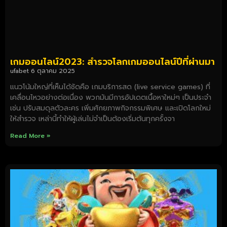
เกมออนไลน์2023: สำรวจโลกเกมออนไลน์ปีที่ผ่านมา
ufabet
6 ตุลาคม 2025
แนวโน้มใหญ่ที่เห็นได้ชัดคือ เกมบริการสด (live service games) ที่
เคลื่อนไหวอย่างต่อเนื่อง พวกมันมีการอัปเดตเนื้อหาใหม่ๆ เป็นประจำ
เช่น ปรับสมดุลตัวละคร เพิ่มศักยภาพกิจกรรมพิเศษ และเปิดโลกใหม่
ให้สำรวจ เหล่านี้ทำให้ผู้เล่นไม่จำเป็นต้องเริ่มต้นทุกครั้งจา
Read More »