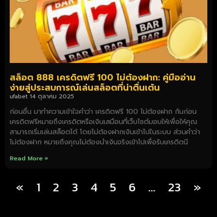
สล็อต 888 เครดิตฟรี 100 ไม่ต้องฝาก: คู่มืออ่าน
ง่ายสู่ประสบการณ์เล่นสล็อตที่น่าตื่นเต้น
ufabet
14 ตุลาคม 2025
ก่อนอื่น มาทำความเข้าใจคำว่า เครดิตฟรี 100 ไม่ต้องฝาก กันก่อน
เครดิตฟรีหมายถึงเครดิตหรือเงินเสมือนที่เว็บไซต์มอบให้เพื่อให้คุณ
สามารถเริ่มเล่นสล็อตได้ โดยไม่ต้องฝากเงินเข้าไปในระบบ ส่วนคำว่า
ไม่ต้องฝาก หมายถึงคุณไม่ต้องนำเงินจริงเข้าไปเพื่อรับเครดิตนี
Read More »
«
1
2
3
4
5
6
…
23
»