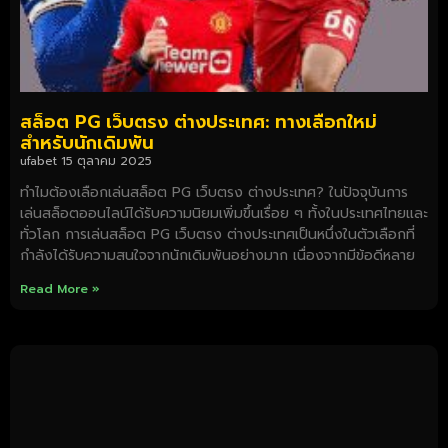
สล็อต PG เว็บตรง ต่างประเทศ: ทางเลือกใหม่
สำหรับนักเดิมพัน
ufabet
15 ตุลาคม 2025
ทำไมต้องเลือกเล่นสล็อต PG เว็บตรง ต่างประเทศ? ในปัจจุบันการ
เล่นสล็อตออนไลน์ได้รับความนิยมเพิ่มขึ้นเรื่อย ๆ ทั้งในประเทศไทยและ
ทั่วโลก การเล่นสล็อต PG เว็บตรง ต่างประเทศเป็นหนึ่งในตัวเลือกที่
กำลังได้รับความสนใจจากนักเดิมพันอย่างมาก เนื่องจากมีข้อดีหลาย
Read More »