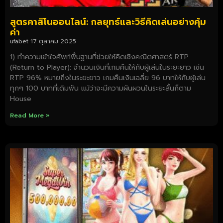
สูตรคาสิโนออนไลน์: กลยุทธ์และวิธีคิดเล่นอย่างคุ้ม
ค่า
ufabet
17 ตุลาคม 2025
1) ทำความเข้าใจศัพท์พื้นฐานที่ช่วยให้คิดเชิงคณิตศาสตร์ RTP
(Return to Player): จำนวนเงินที่เกมคืนให้กับผู้เล่นในระยะยาว เช่น
RTP 96% หมายถึงในระยะยาว เกมคืนเงินเฉลี่ย 96 บาทให้กับผู้เล่น
ทุกๆ 100 บาทที่เดิมพัน แม้ว่าจะมีความผันผวนในระยะสั้นก็ตาม
House
Read More »