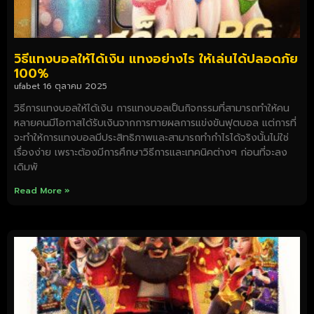
วิธีแทงบอลให้ได้เงิน แทงอย่างไร ให้เล่นได้ปลอดภัย
100%
ufabet
16 ตุลาคม 2025
วิธีการแทงบอลให้ได้เงิน การแทงบอลเป็นกิจกรรมที่สามารถทำให้คน
หลายคนมีโอกาสได้รับเงินจากการทายผลการแข่งขันฟุตบอล แต่การที่
จะทำให้การแทงบอลมีประสิทธิภาพและสามารถทำกำไรได้จริงนั้นไม่ใช่
เรื่องง่าย เพราะต้องมีการศึกษาวิธีการและเทคนิคต่างๆ ก่อนที่จะลง
เดิมพั
Read More »