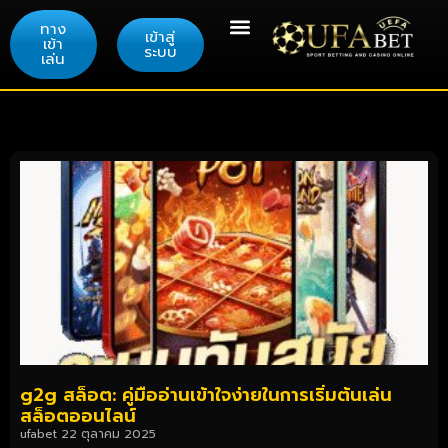
ทาง
เข้าสู่
เข้า
ระบบ
เล่น
g2g สล็อต: คู่มืออ่านเข้าใจง่ายในการเริ่มต้นเล่น
สล็อตออนไลน์
ufabet
22 ตุลาคม 2025