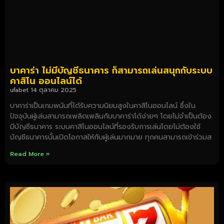
บาคาร่า ไม่มีบัญชีธนาคาร ก็สามารถเล่นสนุกกับระบบ
คาสิโน ออนไลน์ได้
ufabet
14 ตุลาคม 2025
บาคาร่าเป็นเกมพนันที่ได้รับความนิยมสูงในคาสิโนออนไลน์ ซึ่งใน
ปัจจุบันผู้เล่นสามารถเพลิดเพลินกับบาคาร่าได้ง่ายๆ โดยไม่จำเป็นต้อง
มีบัญชีธนาคาร ระบบคาสิโนออนไลน์ที่รองรับการเล่นโดยไม่ต้องใช้
บัญชีธนาคารนั้นเปิดโอกาสให้กับผู้เล่นมากมาย ทุกคนสามารถเข้าร่วมส
Read More »