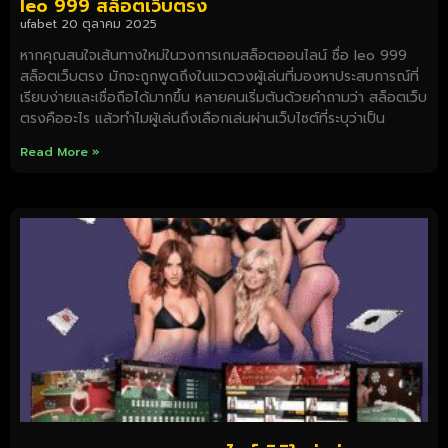
leo 999 สล็อตเว็บตรง
ufabet
20 ตุลาคม 2025
หากคุณสนใจเส้นทางใหม่ในวงการเกมสล็อตออนไลน์ ชื่อ leo 999
สล็อตเว็บตรง มักจะถูกพูดถึงในแวดวงผู้เล่นที่มองหาประสบการณ์ที่
เรียบง่ายและเชื่อถือได้มากขึ้น หลายคนเริ่มต้นด้วยคำถามว่า สล็อตเว็บ
ตรงคืออะไร แล้วทำไมผู้เล่นถึงเลือกเล่นผ่านเว็บไซต์ที่ระบุว่าเป็น
Read More »