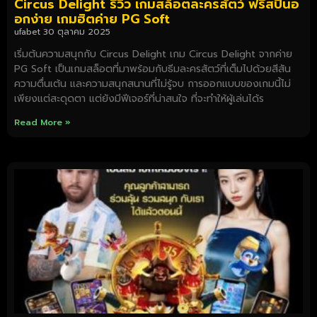
Circus Delight รีวิว เกมสล็อตละครสัตว์ ฟรีสปินอ
อกง่าย เกมฮิตค่าย PG Soft
ufabet
30 ตุลาคม 2025
เริ่มต้นความสนุกกับ Circus Delight เกม Circus Delight จากค่าย
PG Soft เป็นเกมสล็อตที่มาพร้อมกับธีมละครสัตว์ที่เต็มไปด้วยสีสัน
ความตื่นเต้น และความสนุกสนานที่ไม่รู้จบ การออกแบบของเกมนี้ไม่
เพียงแต่สะดุดตา แต่ยังมีฟีเจอร์ที่น่าสนใจ ที่จะทำให้ผู้เล่นได้ร
Read More »