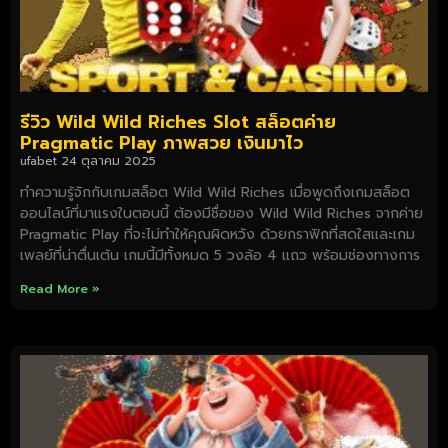
รีวิว Wild Wild Riches Slot สล็อตค่าย
Pragmatic Play ภาพสวย เงินมาไว
ufabet
24 ตุลาคม 2025
ทำความรู้จักกับเกมสล็อต Wild Wild Riches เมื่อพูดถึงเกมสล็อต
ออนไลน์ที่มาแรงในตอนนี้ ต้องมีชื่อของ Wild Wild Riches จากค่าย
Pragmatic Play ที่จะไม่ทำให้คุณผิดหวัง ด้วยกราฟิกที่สดใสและเกม
เพลย์ที่น่าตื่นเต้น เกมนี้มีทั้งหมด 5 วงล้อ 4 แถว พร้อมช่องทางการ
Read More »