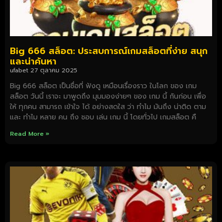
Big 666 สล็อต: ประสบการณ์เกมสล็อตที่ง่าย สนุก
และน่าค้นหา
ufabet
27 ตุลาคม 2025
Big 666 สล็อต เป็นชื่อที่ ฟังดู เหมือนเรื่องราว ในโลก ของ เกม
สล็อต วันนี้ เราจะ มาพูดถึง มุมมองง่ายๆ ของ เกม นี้ กันก่อน เพื่อ
ให้ ทุกคน สามารถ เข้าใจ ได้ อย่างสดใส ว่า ทำไม มันถึง น่าติด ตาม
และ ทำไม หลาย คน ถึง ชอบ เล่น เกม นี้ โดยทั่วไป เกมสล็อต คื
Read More »