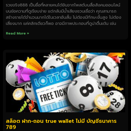
รวยจริง888 เป็นชื่อที่หลายคนได้ยินจากโพสต์บนสื่อสังคมออนไลน์
บนข้อความที่ดูเรียบง่าย แต่กลับมีน้ำเสียงชวนเชื่อว่า คุณสามารถ
สร้างรายได้จำนวนมากได้ในเวลาอันสั้น ไม่ต้องมีทักษะขั้นสูง ไม่ต้อง
เสี่ยงมาก แค่คลิกเดียวก็พอ อาจมีภาพประกอบที่ดูน่าตื่นเต้น เช่น
Read More »
สล็อต ฝาก-ถอน true wallet ไม่มี บัญชีธนาคาร
789