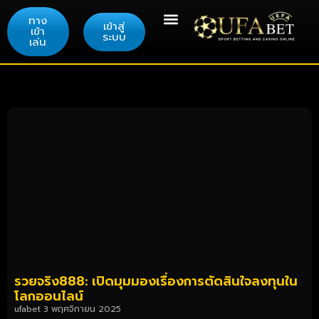
ทาง
เข้าสู่
เข้า
ระบบ
เล่น
รวยจริง888: เปิดมุมมองเรื่องการตัดสินใจลงทุนใน
โลกออนไลน์
ufabet
3 พฤศจิกายน 2025