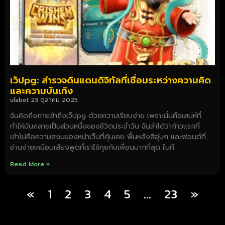
เว็ปpg: สำรวจดินแดนดิจิทัลที่เชื่อมระหว่างความคิด
และความบันเทิง
ufabet
23 ตุลาคม 2025
ฉันคิดถึงการเข้าถึงเว็ปpg ด้วยความเรียบง่าย เพราะนั่นคือเสน่ห์ที่
ทำให้มันกลายเป็นส่วนหนึ่งของชีวิตประจำวัน ฉันจำได้ว่าก้าวแรกที่
เข้าไปคือความสงบของหน้าเว็บที่คุ้นเคย พื้นหลังสีอุ่นๆ และฟอนต์ที่
อ่านง่ายเหมือนเสียงพูดที่เราใช้คุยกับเพื่อนมากที่สุด ในที
Read More »
«
1
2
3
4
5
…
23
»