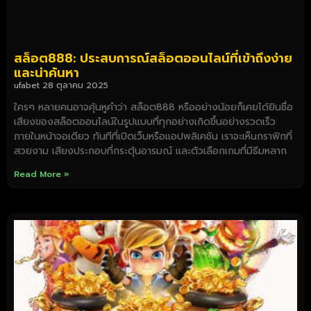
สล็อต888: ประสบการณ์สล็อตออนไลน์ที่เข้าถึงง่าย
และน่าค้นหา
ufabet
28 ตุลาคม 2025
ใครๆ หลายคนอาจคุ้นหูคำว่า สล็อต888 หรืออย่างน้อยก็เคยได้ยินชื่อ
เสียงของสล็อตออนไลน์ในรูปแบบที่ทุกอย่างเกิดขึ้นอย่างรวดเร็ว
ภายในหน้าจอเดียว ทันทีที่เปิดเว็บหรือแอปพลิเคชัน เราจะเห็นกราฟิกที่
สวยงาม เสียงประกอบที่กระตุ้นอารมณ์ และตัวเลือกเกมที่มีธีมหลาก
Read More »