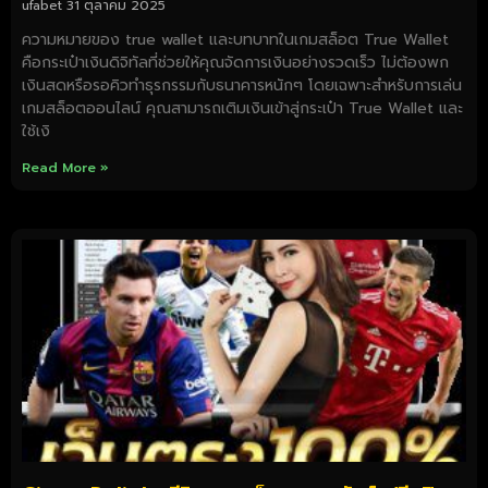
ufabet
31 ตุลาคม 2025
ความหมายของ true wallet และบทบาทในเกมสล็อต True Wallet
คือกระเป๋าเงินดิจิทัลที่ช่วยให้คุณจัดการเงินอย่างรวดเร็ว ไม่ต้องพก
เงินสดหรือรอคิวทำธุรกรรมกับธนาคารหนักๆ โดยเฉพาะสำหรับการเล่น
เกมสล็อตออนไลน์ คุณสามารถเติมเงินเข้าสู่กระเป๋า True Wallet และ
ใช้เงิ
Read More »