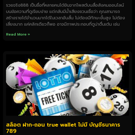
รวยจริง888 เป็นชื่อที่หลายคนได้ยินจากโพสต์บนสื่อสังคมออนไลน์
บนข้อความที่ดูเรียบง่าย แต่กลับมีน้ำเสียงชวนเชื่อว่า คุณสามารถ
สร้างรายได้จำนวนมากได้ในเวลาอันสั้น ไม่ต้องมีทักษะขั้นสูง ไม่ต้อง
เสี่ยงมาก แค่คลิกเดียวก็พอ อาจมีภาพประกอบที่ดูน่าตื่นเต้น เช่น
Read More »
สล็อต ฝาก-ถอน true wallet ไม่มี บัญชีธนาคาร
789