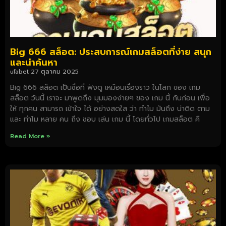
Big 666 สล็อต: ประสบการณ์เกมสล็อตที่ง่าย สนุก
และน่าค้นหา
ufabet
27 ตุลาคม 2025
Big 666 สล็อต เป็นชื่อที่ ฟังดู เหมือนเรื่องราว ในโลก ของ เกม
สล็อต วันนี้ เราจะ มาพูดถึง มุมมองง่ายๆ ของ เกม นี้ กันก่อน เพื่อ
ให้ ทุกคน สามารถ เข้าใจ ได้ อย่างสดใส ว่า ทำไม มันถึง น่าติด ตาม
และ ทำไม หลาย คน ถึง ชอบ เล่น เกม นี้ โดยทั่วไป เกมสล็อต คื
Read More »