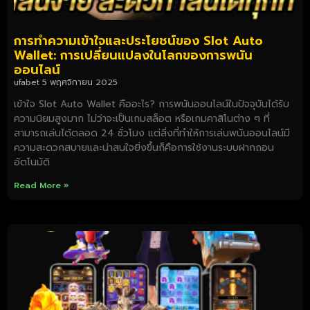
การทำความเข้าใจและประโยชน์ของ Slot Auto
Wallet: การเปลี่ยนแปลงในโลกของการพนัน
ออนไลน์
ufabet
5 พฤศจิกายน 2025
เข้าใจ Slot Auto Wallet คืออะไร? การพนันออนไลน์ในปัจจุบันได้รับ
ความนิยมสูงมาก ไม่ว่าจะเป็นเกมสล็อต หรือเกมคาสิโนต่าง ๆ ที่
สามารถเล่นได้ตลอด 24 ชั่วโมง แต่สิ่งที่ทำให้การเล่นพนันออนไลน์มี
ความสะดวกสบายและน่าสนใจยิ่งขึ้นก็คือการใช้งานระบบฝากถอน
อัตโนมัติ
Read More »