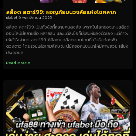
สล็อต สตาร์99: ผจญภัยบนวงล้อแห่งโชคลาภ
ufabet
6 พฤศจิกายน 2025
สล็อต สตาร์99 เป็นหัวข้อที่หลายคนสงสัย เพราะในโลกของเกมสล็อต
ออนไลน์มีหลายชื่อ หลายธีม และแต่ละชื่อก็มีเสน่ห์ของตัวเอง แต่ถ้าจะ
ให้เข้าใจง่ายๆ สตาร์99 ก็คือเกมสล็อตออนไลน์ที่เน้นธีมท้องฟ้า
ดวงดาว โดยรวมแล้วเกมลักษณะนี้มักออกแบบมาให้มีภาพสวย เสียง
ประกอบส
Read More »