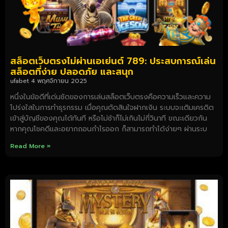
สล็อตเว็บตรงไม่ผ่านเอเย่นต์ 789: ประสบการณ์เล่น
สล็อตที่ง่าย ปลอดภัย และสนุก
ufabet
4 พฤศจิกายน 2025
หนึ่งในข้อดีที่เด่นชัดของการเล่นสล็อตเว็บตรงคือความเร็วและความ
โปร่งใสในการทำธุรกรรม เมื่อคุณตัดสินใจฝากเงิน ระบบจะเติมเครดิต
เข้าสู่บัญชีของคุณได้ทันที หรือไม่ช้าก็ไม่เกินไม่กี่วินาที ขณะเดียวกัน
หากคุณโชคดีและอยากถอนกำไรออก ก็สามารถทำได้ง่ายๆ ผ่านระบ
Read More »