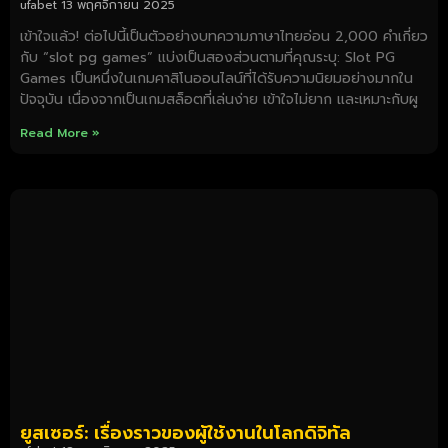
ufabet
13 พฤศจิกายน 2025
เข้าใจแล้ว! ต่อไปนี้เป็นตัวอย่างบทความภาษาไทยอ่อน 2,000 คำเกี่ยว
กับ “slot pg games” แบ่งเป็นสองส่วนตามที่คุณระบุ: Slot PG
Games เป็นหนึ่งในเกมคาสิโนออนไลน์ที่ได้รับความนิยมอย่างมากใน
ปัจจุบัน เนื่องจากเป็นเกมสล็อตที่เล่นง่าย เข้าใจไม่ยาก และเหมาะกับผู
Read More »
ยูสเซอร์: เรื่องราวของผู้ใช้งานในโลกดิจิทัล