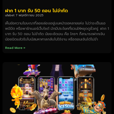
ฝาก 1 บาท รับ 50 ถอน ไม่จำกัด
ufabet
7 พฤศจิกายน 2025
เห็นข้อความโฆษณาที่ลอยล่องอยู่บนหน้าจอหลายแห่ง ไม่ว่าจะเป็นแอ
พบีบีต หรือพาร์ทเนอร์เว็บไซต์ มักมีประโยคที่ชวนให้หยุดดูชั่วครู่: ฝาก 1
บาท รับ 50 ถอน ไม่จำกัด นัยยะชัดเจน คือ ใครๆ ก็สามารถฝากเงิน
น้อยนิดแล้วรับโบนัสมหาศาลกลับไปใช้งาน หรือถอนเงินได้ไม่จำ
Read More »