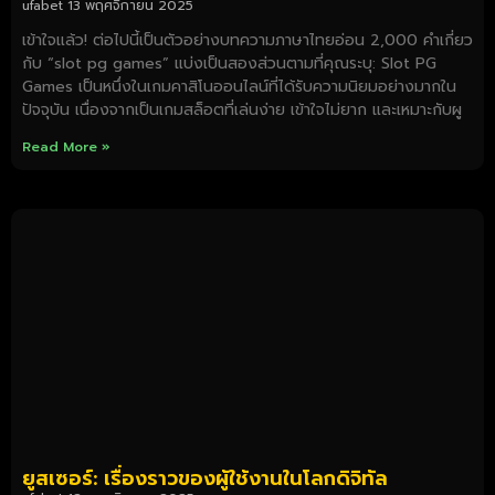
ufabet
13 พฤศจิกายน 2025
เข้าใจแล้ว! ต่อไปนี้เป็นตัวอย่างบทความภาษาไทยอ่อน 2,000 คำเกี่ยว
กับ “slot pg games” แบ่งเป็นสองส่วนตามที่คุณระบุ: Slot PG
Games เป็นหนึ่งในเกมคาสิโนออนไลน์ที่ได้รับความนิยมอย่างมากใน
ปัจจุบัน เนื่องจากเป็นเกมสล็อตที่เล่นง่าย เข้าใจไม่ยาก และเหมาะกับผู
Read More »
ยูสเซอร์: เรื่องราวของผู้ใช้งานในโลกดิจิทัล