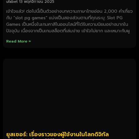
ufabet
13 พฤศจิกายน 2025
เข้าใจแล้ว! ต่อไปนี้เป็นตัวอย่างบทความภาษาไทยอ่อน 2,000 คำเกี่ยว
กับ “slot pg games” แบ่งเป็นสองส่วนตามที่คุณระบุ: Slot PG
Games เป็นหนึ่งในเกมคาสิโนออนไลน์ที่ได้รับความนิยมอย่างมากใน
ปัจจุบัน เนื่องจากเป็นเกมสล็อตที่เล่นง่าย เข้าใจไม่ยาก และเหมาะกับผู
Read More »
ยูสเซอร์: เรื่องราวของผู้ใช้งานในโลกดิจิทัล