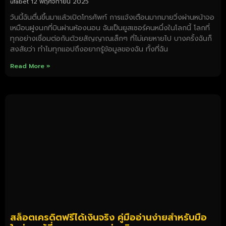
ufabet
12 พฤศจิกายน 2025
วันนี้ฉันตื่นขึ้นมาแล้วเปิดโทรศัพท์ การแจ้งเตือนมากมายวิ่งผ่านหน้าจอ
เหมือนฝูงนกที่บินผ่านห้องนอน ฉันเป็นยูสเซอร์คนหนึ่งในโลกนี้ โลกที่
ทุกอย่างเชื่อมต่อกันด้วยสัญญาณเล็กๆ ที่ไม่เคยหายไป บางครั้งฉันก็
สงสัยว่า ทำไมทุกแอปถึงอยากรู้ข้อมูลของฉัน ทั้งที่ฉัน
Read More »
สล็อตเครดิตฟรีได้เงินจริง คู่มืออ่านง่ายสำหรับมือ