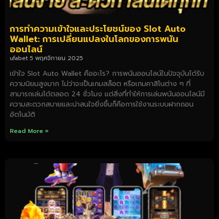
การทำความเข้าใจและประโยชน์ของ Slot Auto
Wallet: การเปลี่ยนแปลงในโลกของการพนัน
ออนไลน์
ufabet
5 พฤศจิกายน 2025
เข้าใจ Slot Auto Wallet คืออะไร? การพนันออนไลน์ในปัจจุบันได้รับ
ความนิยมสูงมาก ไม่ว่าจะเป็นเกมสล็อต หรือเกมคาสิโนต่าง ๆ ที่
สามารถเล่นได้ตลอด 24 ชั่วโมง แต่สิ่งที่ทำให้การเล่นพนันออนไลน์มี
ความสะดวกสบายและน่าสนใจยิ่งขึ้นก็คือการใช้งานระบบฝากถอน
อัตโนมัติ
Read More »