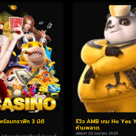
พร้อมกราฟิก 3 มิติ
รีวิว AMB เกม Ho Yes Ye
ห้ามพลาด
ufabet
20 เมษายน 2025