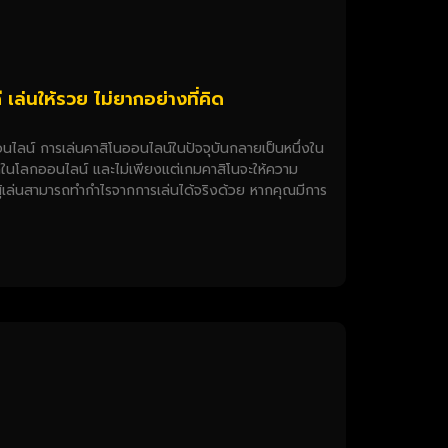
เล่นให้รวย ไม่ยากอย่างที่คิด
อนไลน์ การเล่นคาสิโนออนไลน์ในปัจจุบันกลายเป็นหนึ่งใน
ุดในโลกออนไลน์ และไม่เพียงแต่เกมคาสิโนจะให้ความ
ห้ผู้เล่นสามารถทำกำไรจากการเล่นได้จริงด้วย หากคุณมีการ