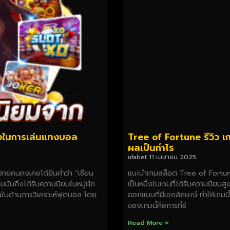
ังในการเล่นแทงบอล
Tree of Fortune รีวิว 
ผลเป็นกำไร
ufabet
11 เมษายน 2025
ลายคนคงเคยได้ยินคำว่า “เซียน
แนะนำเกมสล็อต Tree of Fortun
มมันถึงได้รับความนิยมในหมู่นัก
เป็นหนึ่งในเกมที่ได้รับความนิยม
าญในด้านการวิเคราะห์ฟุตบอล โดย
ออกแบบที่มีเอกลักษณ์ ทำให้เกมน
ของเกมนี้คือการที่ธี
Read More »