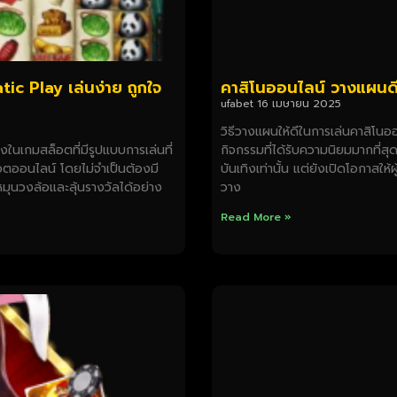
ic Play เล่นง่าย ถูกใจ
คาสิโนออนไลน์ วางแผนดี 
ufabet
16 เมษายน 2025
วิธีวางแผนให้ดีในการเล่นคาสิโนอ
ในเกมสล็อตที่มีรูปแบบการเล่นที่
กิจกรรมที่ได้รับความนิยมมากที่ส
ล็อตออนไลน์ โดยไม่จำเป็นต้องมี
บันเทิงเท่านั้น แต่ยังเปิดโอกาสใ
ุนวงล้อและลุ้นรางวัลได้อย่าง
วาง
Read More »