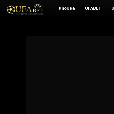
แทงบอล
UFABET
บ