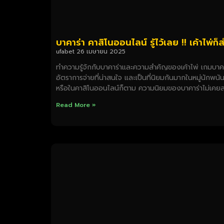
บาคาร่า คาสิโนออนไลน์ รู้ไว้เลย !! เค้าไพ่ก
ufabet
26 เมษายน 2025
ทำความรู้จักกับบาคาร่าและความสำคัญของเค้าไพ่ เกมบาคาร
อัตราการจ่ายที่น่าสนใจ และเป็นที่นิยมกันมากในหมู่นักพนัน
หรือในคาสิโนออนไลน์ก็ตาม ความนิยมของบาคาร่าไม่เคยลดล
Read More »