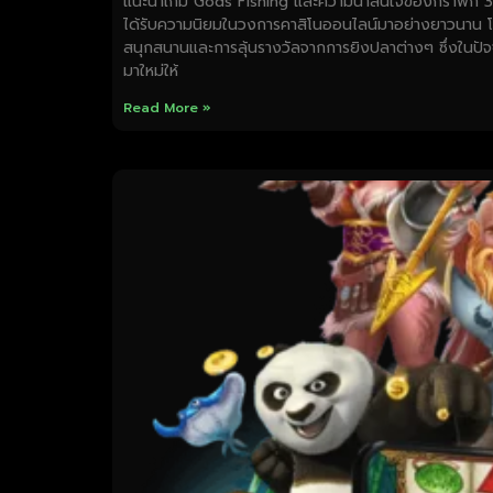
แนะนำเกม Gods Fishing และความน่าสนใจของกราฟิก 3 มิ
ได้รับความนิยมในวงการคาสิโนออนไลน์มาอย่างยาวนาน โดย
สนุกสนานและการลุ้นรางวัลจากการยิงปลาต่างๆ ซึ่งในปัจจ
มาใหม่ให้
Read More »