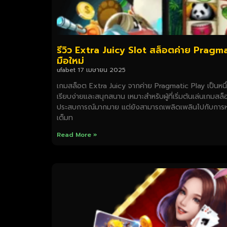
รีวิว Extra Juicy Slot สล็อตค่าย Pragmat
มือใหม่
ufabet
17 เมษายน 2025
เกมสล็อต Extra Juicy จากค่าย Pragmatic Play เป็นหนึ่ง
เรียบง่ายและสนุกสนาน เหมาะสำหรับผู้ที่เริ่มต้นเล่นเกมส
ประสบการณ์มากมาย แต่ยังสามารถเพลิดเพลินไปกับการหม
เต็มท
Read More »