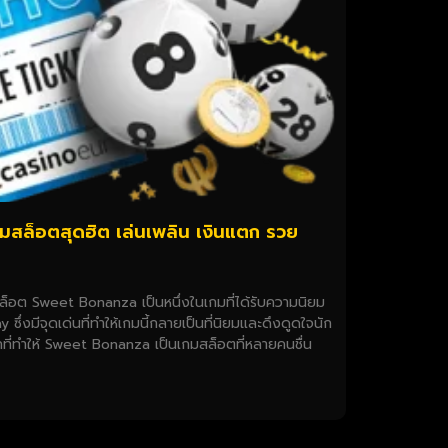
มสล็อตสุดฮิต เล่นเพลิน เงินแตก รวย
อต Sweet Bonanza เป็นหนึ่งในเกมที่ได้รับความนิยม
ึ่งมีจุดเด่นที่ทำให้เกมนี้กลายเป็นที่นิยมและดึงดูดใจนัก
กที่ทำให้ Sweet Bonanza เป็นเกมสล็อตที่หลายคนชื่น