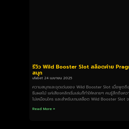
รีวิว Wild Booster Slot สล็อตค่าย Pra
สนุก
ufabet
24 เมษายน 2025
ความสนุกและจุดเด่นของ Wild Booster Slot เมื่อพูดถึ
ธีมผลไม้ แค่เสียงคลิกเริ่มเล่นก็ทำให้หลายๆ คนรู้สึกถึงคว
ไม่เหมือนใคร และสำหรับเกมสล็อต Wild Booster Slot จา
Read More »