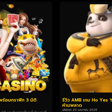
พร้อมกราฟิก 3 มิติ
รีวิว AMB เกม Ho Yes Ye
ห้ามพลาด
ufabet
20 เมษายน 2025