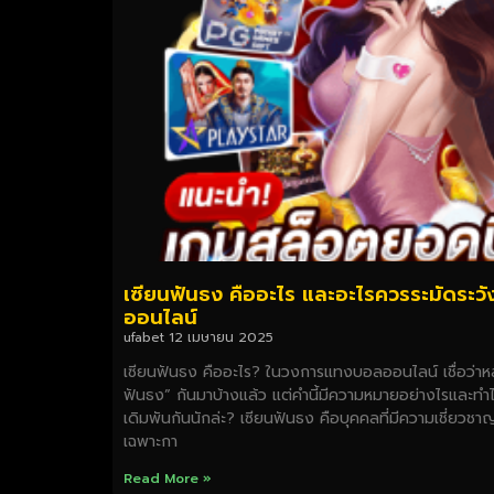
เซียนฟันธง คืออะไร และอะไรควรระมัดระว
ออนไลน์
ufabet
12 เมษายน 2025
เซียนฟันธง คืออะไร? ในวงการแทงบอลออนไลน์ เชื่อว่าห
ฟันธง” กันมาบ้างแล้ว แต่คำนี้มีความหมายอย่างไรและทำไ
เดิมพันกันนักล่ะ? เซียนฟันธง คือบุคคลที่มีความเชี่ยวช
เฉพาะกา
Read More »