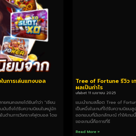
ังในการเล่นแทงบอล
Tree of Fortune รีวิว 
ผลเป็นกำไร
ufabet
11 เมษายน 2025
ลายคนคงเคยได้ยินคำว่า “เซียน
แนะนำเกมสล็อต Tree of Fortun
มมันถึงได้รับความนิยมในหมู่นัก
เป็นหนึ่งในเกมที่ได้รับความนิยม
าญในด้านการวิเคราะห์ฟุตบอล โดย
ออกแบบที่มีเอกลักษณ์ ทำให้เกมน
ของเกมนี้คือการที่ธี
Read More »