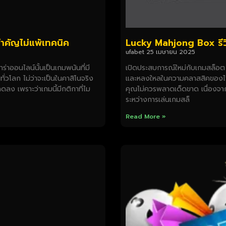
็สำคัญไม่แพ้เทคนิค
Lucky Mahjong Box รีว
ufabet
25 เมษายน 2025
่าออนไลน์นั้นเป็นเกมพนันที่มี
เปิดประสบการณ์ใหม่กับเกมสล็อต
ทั่วโลก ไม่ว่าจะเป็นในคาสิโนจริง
และหลงใหลในความคลาสสิคของไพ่
ง เพราะว่าเกมนี้มีกติกาที่ไม
คุณไม่ควรพลาดเด็ดขาด เนื่องจา
ระหว่างการเล่นเกมสล็
Read More »