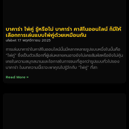
บาคาร่า ไพ่คู่ รู้หรือไม่ บาคาร่า คาสิโนออนไลน์ ก็มีให้
เลือกการเล่นแบบไพ่คู่ด้วยเหมือนกัน
ufabet
17 พฤศจิกายน 2025
การเล่นบาคาร่าในคาสิโนออนไลน์นั้นมีหลากหลายรูปแบบหนึ่งในนั้นคือ
“ไพ่คู่” ซึ่งเป็นตัวเลือกที่ผู้เล่นหลายคนอาจยังไม่เคยสัมผัสหรือยังไม่คุ้น
เคยในความสนุกสนานและโอกาสในการชนะที่สูงกว่ารูปแบบทั่วไปของ
บาคาร่า ในบทความนี้เราจะพาคุณไปรู้จักกับ “ไพ่คู่” ที่สา
Read More »