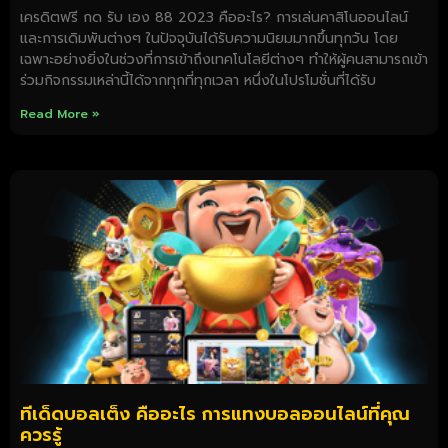
เครดิตฟรี กด รับ เอง 88 2023 คืออะไร? การเล่นคาสิโนออนไลน์
และการเดิมพันต่างๆ ในปัจจุบันได้รับความนิยมมากขึ้นทุกวัน โดย
เฉพาะอย่างยิ่งในช่วงที่การเข้าถึงเทคโนโลยีต่างๆ ทำให้ผู้คนสามารถเข้า
ร่วมกิจกรรมเหล่านี้ได้จากทุกที่ทุกเวลา หนึ่งในโปรโมชั่นที่ได้รับ
Read More »
ทีเด็ดบอลเต็ง คืออะไร การแทงบอลออนไลน์ที่คุณ
ควรรู้