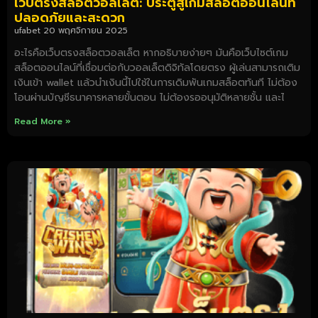
เว็บตรงสล็อตวอลเล็ต: ประตูสู่เกมสล็อตออนไลน์ที่
ปลอดภัยและสะดวก
ufabet
20 พฤศจิกายน 2025
อะไรคือเว็บตรงสล็อตวอลเล็ต หากอธิบายง่ายๆ มันคือเว็บไซต์เกม
สล็อตออนไลน์ที่เชื่อมต่อกับวอลเล็ตดิจิทัลโดยตรง ผู้เล่นสามารถเติม
เงินเข้า wallet แล้วนำเงินนี้ไปใช้ในการเดิมพันเกมสล็อตทันที ไม่ต้อง
โอนผ่านบัญชีธนาคารหลายขั้นตอน ไม่ต้องรออนุมัติหลายชั้น และไ
Read More »