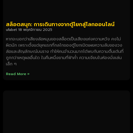
สล็อตสนุก: การเดินทางจากตู้โยกสู่โลกออนไลน์
ufabet
18 พฤศจิกายน 2025
หากจะบอกว่าเสียงล้อหมุนของสล็อตเป็นเสียงแห่งความหวัง คงไม่
ผิดนัก เพราะตั้งแต่ยุคแรกที่กลไกของตู้โยกเปิดเผยความลับของวง
ล้อและสัญลักษณ์บนราง ทำให้คนจำนวนมากได้พบกับความตื่นเต้นที่
ถูกกว่าเหตุผลอื่นใด ในคืนหนึ่งยามที่ฟ้าค่ำ ความเงียบในห้องนั่งเล่น
เล็ก ๆ
Read More »