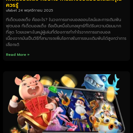
ควรรู้
ufabet
24 พฤศจิกายน 2025
ทีเด็ดบอลเต็ง คืออะไร? ในวงการแทงบอลออนไลน์และการเดิมพัน
ฟุตบอล ทีเด็ดบอลเต็ง ถือเป็นหนึ่งในกลยุทธ์ที่ได้รับความนิยมมาก
ที่สุด โดยเฉพาะในหมู่ผู้เล่นที่ต้องการทำกำไรจากการแทงบอล
เนื่องจากมันเป็นวิธีที่สามารถเพิ่มโอกาสในการชนะเดิมพันได้สูงกว่าการ
เลือกเดิ
Read More »