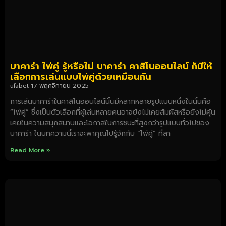
บาคาร่า ไพ่คู่ รู้หรือไม่ บาคาร่า คาสิโนออนไลน์ ก็มีให้
เลือกการเล่นแบบไพ่คู่ด้วยเหมือนกัน
ufabet
17 พฤศจิกายน 2025
การเล่นบาคาร่าในคาสิโนออนไลน์นั้นมีหลากหลายรูปแบบหนึ่งในนั้นคือ
“ไพ่คู่” ซึ่งเป็นตัวเลือกที่ผู้เล่นหลายคนอาจยังไม่เคยสัมผัสหรือยังไม่คุ้น
เคยในความสนุกสนานและโอกาสในการชนะที่สูงกว่ารูปแบบทั่วไปของ
บาคาร่า ในบทความนี้เราจะพาคุณไปรู้จักกับ “ไพ่คู่” ที่สา
Read More »