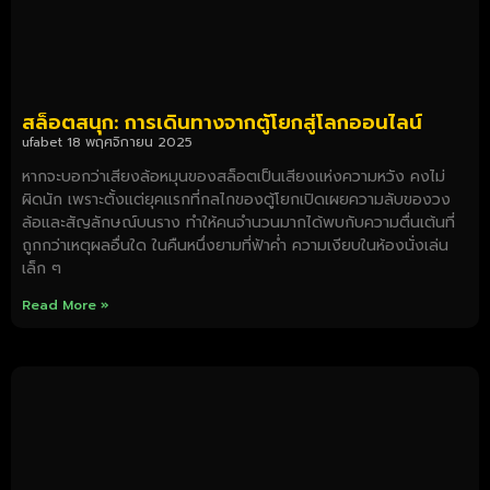
สล็อตสนุก: การเดินทางจากตู้โยกสู่โลกออนไลน์
ufabet
18 พฤศจิกายน 2025
หากจะบอกว่าเสียงล้อหมุนของสล็อตเป็นเสียงแห่งความหวัง คงไม่
ผิดนัก เพราะตั้งแต่ยุคแรกที่กลไกของตู้โยกเปิดเผยความลับของวง
ล้อและสัญลักษณ์บนราง ทำให้คนจำนวนมากได้พบกับความตื่นเต้นที่
ถูกกว่าเหตุผลอื่นใด ในคืนหนึ่งยามที่ฟ้าค่ำ ความเงียบในห้องนั่งเล่น
เล็ก ๆ
Read More »