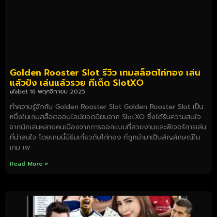
Golden Rooster Slot รีวิว เกมสล็อตไก่ทอง เล่น
แล้วปัง เล่นแล้วรวย ทีเด็ด SlotXO
ufabet
16 พฤศจิกายน 2025
ทำความรู้จักกับ Golden Rooster Slot Golden Rooster Slot เป็น
หนึ่งในเกมสล็อตออนไลน์ยอดนิยมจาก SlotXO ซึ่งได้รับความสนใจ
จากนักเล่นหลายคนเนื่องจากการออกแบบที่สวยงามและฟีเจอร์การเล่น
ที่น่าสนใจ โดยเกมนี้มีธีมเกี่ยวกับไก่ทอง ที่ถูกนำมาเป็นสัญลักษณ์ใน
เกม เพ
Read More »