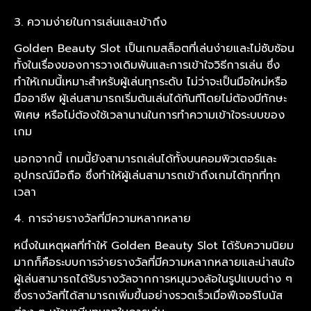
3. ความง่ายในการเล่นและเข้าถึง
Golden Beauty Slot เป็นเกมสล็อตที่เล่นง่ายและไม่ซับซ้อน
ทั้งในเรื่องของการวางเดิมพันและการเข้าใจวิธีการเล่น ซึ่ง
ทำให้เกมนี้เหมาะสำหรับผู้เล่นทุกระดับ ไม่ว่าจะเป็นมือใหม่หรือ
มืออาชีพ ผู้เล่นสามารถเริ่มต้นเล่นได้ทันทีโดยไม่ต้องมีทักษะ
พิเศษ หรือไม่ต้องใช้เวลานานในการทำความเข้าใจระบบของ
เกม
นอกจากนี้ เกมนี้ยังสามารถเล่นได้ทั้งบนคอมพิวเตอร์และ
อุปกรณ์มือถือ ซึ่งทำให้ผู้เล่นสามารถเข้าถึงเกมได้ทุกที่ทุก
เวลา
4. การจ่ายรางวัลที่มีความหลากหลาย
หนึ่งในเหตุผลที่ทำให้ Golden Beauty Slot ได้รับความนิยม
มากก็คือระบบการจ่ายรางวัลที่มีความหลากหลายและน่าสนใจ
ผู้เล่นสามารถได้รับรางวัลจากการหมุนวงล้อในรูปแบบต่าง ๆ
ซึ่งรางวัลที่ได้สามารถเพิ่มขึ้นอย่างรวดเร็วเมื่อฟีเจอร์โบนัส