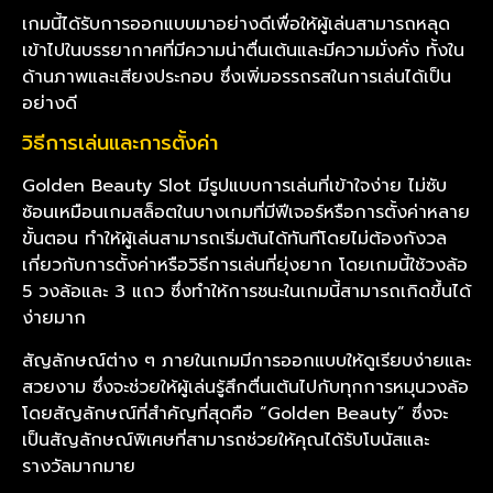
เกมนี้ได้รับการออกแบบมาอย่างดีเพื่อให้ผู้เล่นสามารถหลุด
เข้าไปในบรรยากาศที่มีความน่าตื่นเต้นและมีความมั่งคั่ง ทั้งใน
ด้านภาพและเสียงประกอบ ซึ่งเพิ่มอรรถรสในการเล่นได้เป็น
อย่างดี
วิธีการเล่นและการตั้งค่า
Golden Beauty Slot มีรูปแบบการเล่นที่เข้าใจง่าย ไม่ซับ
ซ้อนเหมือนเกมสล็อตในบางเกมที่มีฟีเจอร์หรือการตั้งค่าหลาย
ขั้นตอน ทำให้ผู้เล่นสามารถเริ่มต้นได้ทันทีโดยไม่ต้องกังวล
เกี่ยวกับการตั้งค่าหรือวิธีการเล่นที่ยุ่งยาก โดยเกมนี้ใช้วงล้อ
5 วงล้อและ 3 แถว ซึ่งทำให้การชนะในเกมนี้สามารถเกิดขึ้นได้
ง่ายมาก
สัญลักษณ์ต่าง ๆ ภายในเกมมีการออกแบบให้ดูเรียบง่ายและ
สวยงาม ซึ่งจะช่วยให้ผู้เล่นรู้สึกตื่นเต้นไปกับทุกการหมุนวงล้อ
โดยสัญลักษณ์ที่สำคัญที่สุดคือ “Golden Beauty” ซึ่งจะ
เป็นสัญลักษณ์พิเศษที่สามารถช่วยให้คุณได้รับโบนัสและ
รางวัลมากมาย