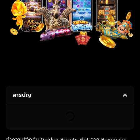
สารบัญ
ทำความรู้จักกับ Golden Beauty Slot จาก Pragmatic