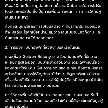
พร้อมกับฟีเจอร์หลากหลายที่เพิ่มความน่าสนใจในการเล่น
ฟีเจอร์พิเศษที่ปรากฏบ่อยในเกมนี้ช่วยเพิ่มโอกาสในการได้รับ
โบนัสและฟรีสปิน ซึ่งเป็นการเพิ่มโอกาสในการทำกำไรให้กับผู้
เล่นในระยะยาว
ทั้งการหมุนฟรีและการรับโบนัสต่าง ๆ ที่ปรากฏในเกมจะช่วย
ทำให้ผู้เล่นไม่รู้สึกเบื่อหน่าย แม้ว่าจะเล่นไปนานแล้วก็ตาม และ
ยังคงสนุกสนานได้ตลอดเวลา
2. การออกแบบกราฟิกที่สวยงามและน่าตื่นเต้น
เกมสล็อต Golden Beauty มาพร้อมกับกราฟิกที่มีความ
ละเอียดสูงและออกแบบมาอย่างสวยงาม โดยเฉพาะในเรื่อง
ของสีสันที่ใช้ในเกม ซึ่งมีความสดใสและสะท้อนถึงความหรูหรา
อย่างชัดเจน การใช้สัญลักษณ์ต่าง ๆ ที่ดูสมจริงและมีความ
เกี่ยวข้องกับธีมของเกม ช่วยให้ผู้เล่นรู้สึกเหมือนหลุดเข้าไปใน
โลกของความงามและความร่ำรวย
การใช้ภาพพื้นหลังที่มีลักษณะของการตกแต่งแบบเอเชียที่
เข้ากับธีมของเกมได้อย่างลงตัวทำให้เกมนี้มีเสน่ห์และดึงดูดผู้
เล่นมากยิ่งขึ้น