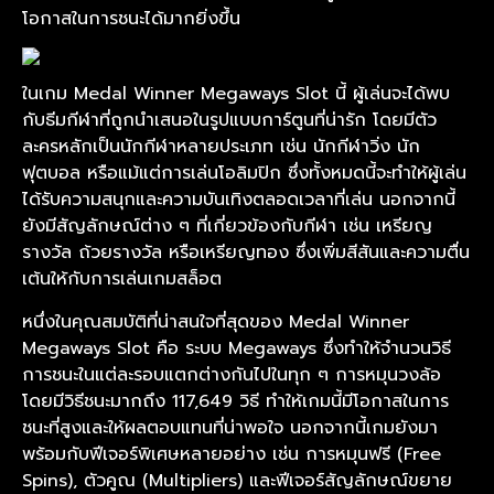
โอกาสในการชนะได้มากยิ่งขึ้น
ในเกม Medal Winner Megaways Slot นี้ ผู้เล่นจะได้พบ
กับธีมกีฬาที่ถูกนำเสนอในรูปแบบการ์ตูนที่น่ารัก โดยมีตัว
ละครหลักเป็นนักกีฬาหลายประเภท เช่น นักกีฬาวิ่ง นัก
ฟุตบอล หรือแม้แต่การเล่นโอลิมปิก ซึ่งทั้งหมดนี้จะทำให้ผู้เล่น
ได้รับความสนุกและความบันเทิงตลอดเวลาที่เล่น นอกจากนี้
ยังมีสัญลักษณ์ต่าง ๆ ที่เกี่ยวข้องกับกีฬา เช่น เหรียญ
รางวัล ถ้วยรางวัล หรือเหรียญทอง ซึ่งเพิ่มสีสันและความตื่น
เต้นให้กับการเล่นเกมสล็อต
หนึ่งในคุณสมบัติที่น่าสนใจที่สุดของ Medal Winner
Megaways Slot คือ ระบบ Megaways ซึ่งทำให้จำนวนวิธี
การชนะในแต่ละรอบแตกต่างกันไปในทุก ๆ การหมุนวงล้อ
โดยมีวิธีชนะมากถึง 117,649 วิธี ทำให้เกมนี้มีโอกาสในการ
ชนะที่สูงและให้ผลตอบแทนที่น่าพอใจ นอกจากนี้เกมยังมา
พร้อมกับฟีเจอร์พิเศษหลายอย่าง เช่น การหมุนฟรี (Free
Spins), ตัวคูณ (Multipliers) และฟีเจอร์สัญลักษณ์ขยาย