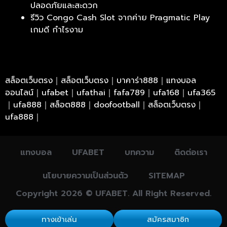
ปลอดภัยและสะดวก
รีวิว Congo Cash Slot จากค่าย Pragmatic Play
เกมดี กำไรงาม
สล็อตเว็บตรง
｜
สล็อตเว็บตรง
｜
บาคาร่า888
｜
แทงบอล
ออนไลน์
｜
ufabet
｜
ufathai
｜
fafa789
｜
ufa168
｜
ufa365
｜
ufa888
｜
สล็อต888
｜
doofootball
｜
สล็อตเว็บตรง
｜
ufa888
｜
แทงบอล
UFABET
บทความ
ติดต่อเรา
นโยบายความเป็นส่วนตัว
SITEMAP
Copyright 2026 © UFABET. All Right Reserved.
ทางเข้าเล่น
สมัครสมาชิก