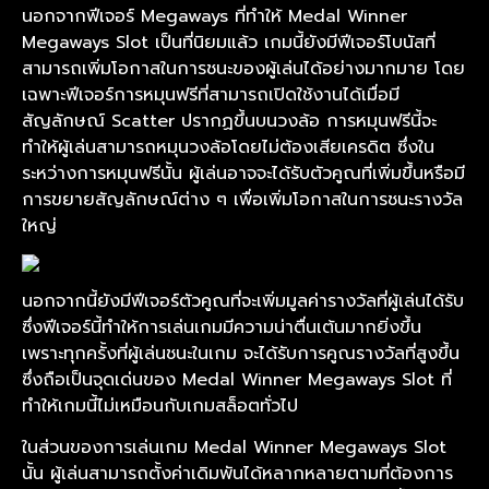
นอกจากฟีเจอร์ Megaways ที่ทำให้ Medal Winner
Megaways Slot เป็นที่นิยมแล้ว เกมนี้ยังมีฟีเจอร์โบนัสที่
สามารถเพิ่มโอกาสในการชนะของผู้เล่นได้อย่างมากมาย โดย
เฉพาะฟีเจอร์การหมุนฟรีที่สามารถเปิดใช้งานได้เมื่อมี
สัญลักษณ์ Scatter ปรากฏขึ้นบนวงล้อ การหมุนฟรีนี้จะ
ทำให้ผู้เล่นสามารถหมุนวงล้อโดยไม่ต้องเสียเครดิต ซึ่งใน
ระหว่างการหมุนฟรีนั้น ผู้เล่นอาจจะได้รับตัวคูณที่เพิ่มขึ้นหรือมี
การขยายสัญลักษณ์ต่าง ๆ เพื่อเพิ่มโอกาสในการชนะรางวัล
ใหญ่
นอกจากนี้ยังมีฟีเจอร์ตัวคูณที่จะเพิ่มมูลค่ารางวัลที่ผู้เล่นได้รับ
ซึ่งฟีเจอร์นี้ทำให้การเล่นเกมมีความน่าตื่นเต้นมากยิ่งขึ้น
เพราะทุกครั้งที่ผู้เล่นชนะในเกม จะได้รับการคูณรางวัลที่สูงขึ้น
ซึ่งถือเป็นจุดเด่นของ Medal Winner Megaways Slot ที่
ทำให้เกมนี้ไม่เหมือนกับเกมสล็อตทั่วไป
ในส่วนของการเล่นเกม Medal Winner Megaways Slot
นั้น ผู้เล่นสามารถตั้งค่าเดิมพันได้หลากหลายตามที่ต้องการ